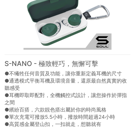
S-NANO - 極致輕巧，無懈可擊
●不犧牲任何音質及功能，讓你重新定義耳機的尺寸
●通透模式平衡耳機及環境音量，還原最自然真實的收
聽感受
●耳機即取即配對，全機觸控式設計，讓您操作於彈指
之間
●繽紛百搭，六款靚色搭出屬於你的時尚風格
●單次充電可撥放5.5小時，撥放時間超過24小時