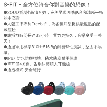
S-FIT - 全方位符合你對音樂的想像！
●SOUL標誌性高清音效，完美呈現強勁低音和清晰平衡
的中高音
●人體工學專利Freebit™，為各種耳型提供最服貼的配
戴體驗
●總播放時間長達33小時，電力更持久，音樂享受一整
天！
●通過軍用標準810H–516.8的耐衝擊性測試，堅固不易
壞。
●IP67 防水防塵標準、防水防塵耐用保證
●單耳僅4.8克、告別糾纏煩人耳機線
●通透模式 安全隨行